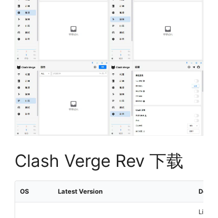
Clash Verge Rev 下载
OS
Latest Version
Descr
Linux