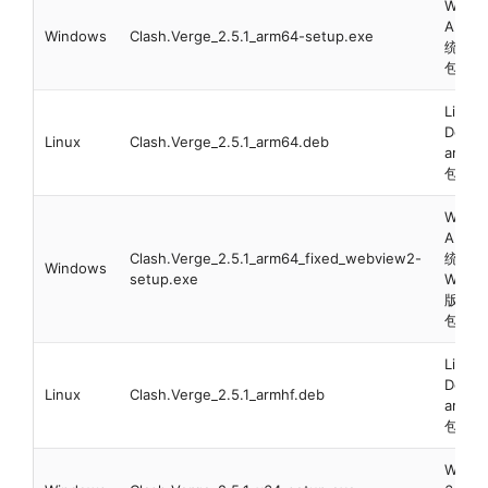
Wind
ARM6
Windows
Clash.Verge_2.5.1_arm64-setup.exe
统 ex
包
Linux
Debi
Linux
Clash.Verge_2.5.1_arm64.deb
arm6
包
Wind
ARM6
Clash.Verge_2.5.1_arm64_fixed_webview2-
统 内
Windows
setup.exe
Webv
版 ex
包
Linux
Debi
Linux
Clash.Verge_2.5.1_armhf.deb
armv
包
Wind