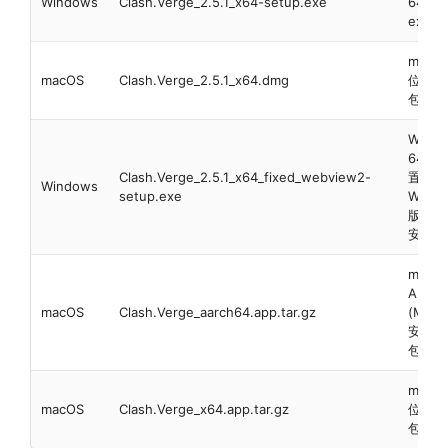
Windows
Clash.Verge_2.5.1_x64-setup.exe
64位 
exe 
macOS
macOS
Clash.Verge_2.5.1_x64.dmg
位 系
包
Wind
64位
Clash.Verge_2.5.1_x64_fixed_webview2-
置
Windows
setup.exe
Webv
版 系统
安装包
macO
ARM6
macOS
Clash.Verge_aarch64.app.tar.gz
(M1)
安装包
包
macOS
macOS
Clash.Verge_x64.app.tar.gz
位 系
包 压