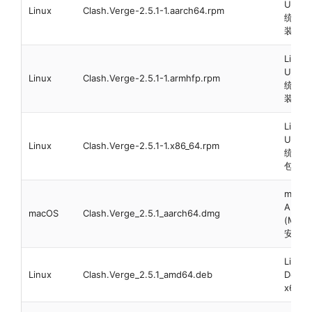
Ubun
Linux
Clash.Verge-2.5.1-1.aarch64.rpm
统 64
装包
Linux
Ubun
Linux
Clash.Verge-2.5.1-1.armhfp.rpm
统 arm
装包
Linux
Ubun
Linux
Clash.Verge-2.5.1-1.x86_64.rpm
统 x6
包
macO
ARM6
macOS
Clash.Verge_2.5.1_aarch64.dmg
(M1)
安装包
Linux
Linux
Clash.Verge_2.5.1_amd64.deb
Debi
x64 